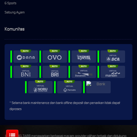
E-Sports
Sabung Ayam
Komunitas
* Selama bank maintenance dan bank offline deposit dan penarikan tidak dapat
diproses
©2026 DELTA88 menawarkan berbagai macam provider pilihan terbaik dan didukung