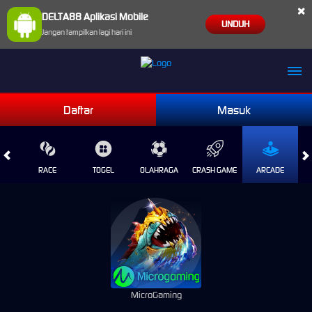
×
DELTA88 Aplikasi Mobile
UNDUH
Jangan tampilkan lagi hari ini
Daftar
Masuk
SINO
RACE
TOGEL
OLAHRAGA
CRASH GAME
ARCADE
MicroGaming