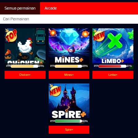
Semua permainan
Arcade
RTP
84%
RTP
85%
RTP
81%
Chicken+
Mines+
Limbo+
RTP
93%
Spire+