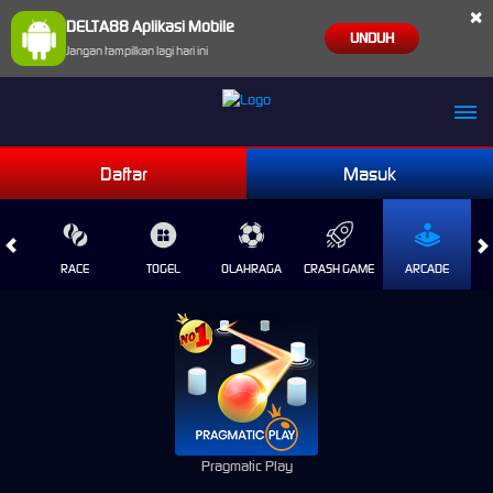
×
DELTA88 Aplikasi Mobile
UNDUH
Jangan tampilkan lagi hari ini
Daftar
Masuk
SINO
RACE
TOGEL
OLAHRAGA
CRASH GAME
ARCADE
Pragmatic Play