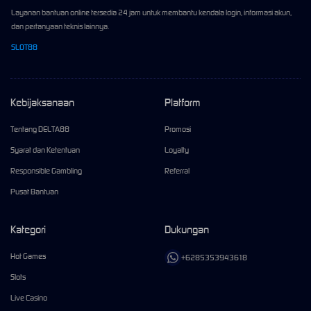
Layanan bantuan online tersedia 24 jam untuk membantu kendala login, informasi akun,
dan pertanyaan teknis lainnya.
SLOT88
Kebijaksanaan
Platform
Tentang DELTA88
Promosi
Syarat dan Ketentuan
Loyalty
Responsible Gambling
Referral
Pusat Bantuan
Kategori
Dukungan
Hot Games
+6285353943618
Slots
Live Casino