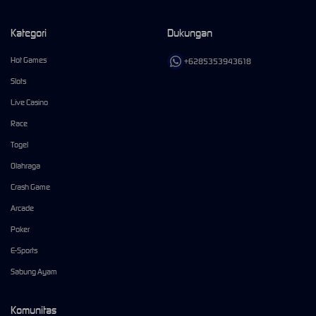
Kategori
Dukungan
Hot Games
+6285353943618
Slots
Live Casino
Race
Togel
Olahraga
Crash Game
Arcade
Poker
E-Sports
Sabung Ayam
Komunitas