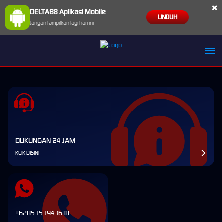
×
DELTA88 Aplikasi Mobile
UNDUH
Jangan tampilkan lagi hari ini
DUKUNGAN 24 JAM
KLIK DISINI
+6285353943618