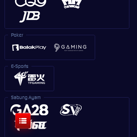
Poker
E-Sports
Sabung Ayam