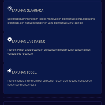
TARUHAN OLAHRAGA
Sportsbook Gaming Platform Terbaik menawarkan lebih banyak game, odds yang
lebih tinggi, dan menyediakan pilihan yang lebih banyak untuk pemain.
TARUHAN LIVE KASINO
Platform Pilihan bagi perusahaan-perusahaan terbaik di dunia, dengan pilihan
variasi game terbanyak
TARUHAN TOGEL
Platform togel yang menarik dari perusahan terbaik di dunia yang menawarkan
hadiah kemenangan besar