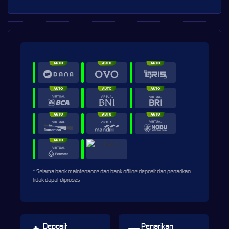
* Selama bank maintenance dan bank offline deposit dan penarikan
tidak dapat diproses
Deposit
Penarikan