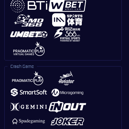
Crash Game