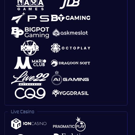
Live Casino