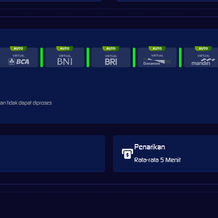
an tidak dapat diproses
Penarikan
Rata-rata 5 Menit