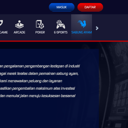
MASUK
DAFTAR
 GAME
ARCADE
POKER
E-SPORTS
SABUNG AYAM
PROMOSI
n pengalaman pengembangan terdepan di industri
bagai merek teratas dalam permainan sabung ayam,
, kami menawarkan peluang dan layanan
astikan pengembalian maksimum atas investasi
dan memulai jalan menuju kesuksesan bersama!