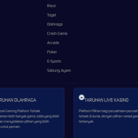
Race
Togel
Olahraga
Crash Game
Arcade
Poker
E-Sports
Sabung Ayam
RUHAN OLAHRAGA
TARUHAN LIVE KASINO
ook Gaming Platform Terbaik
Platform Pilihan bagi perusahaan-perusa
kan lebih banyak game, odds yang lebih
terbaik di dunia, dengan pilihan variasi g
 dan menyediakan pilihan yang lebih
terbanyak
untuk pemain.