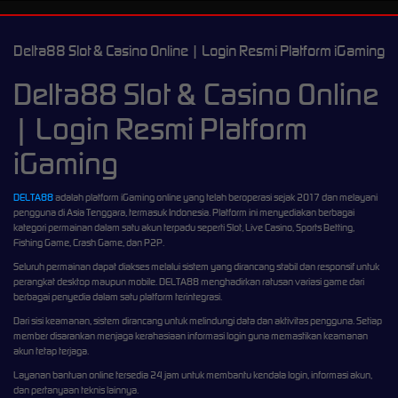
Delta88 Slot & Casino Online | Login Resmi Platform iGaming
Delta88 Slot & Casino Online
| Login Resmi Platform
iGaming
DELTA88
adalah platform iGaming online yang telah beroperasi sejak 2017 dan melayani
pengguna di Asia Tenggara, termasuk Indonesia. Platform ini menyediakan berbagai
kategori permainan dalam satu akun terpadu seperti Slot, Live Casino, Sports Betting,
Fishing Game, Crash Game, dan P2P.
Seluruh permainan dapat diakses melalui sistem yang dirancang stabil dan responsif untuk
perangkat desktop maupun mobile. DELTA88 menghadirkan ratusan variasi game dari
berbagai penyedia dalam satu platform terintegrasi.
Dari sisi keamanan, sistem dirancang untuk melindungi data dan aktivitas pengguna. Setiap
member disarankan menjaga kerahasiaan informasi login guna memastikan keamanan
akun tetap terjaga.
Layanan bantuan online tersedia 24 jam untuk membantu kendala login, informasi akun,
dan pertanyaan teknis lainnya.