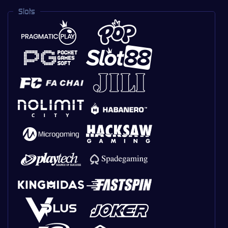
Slots