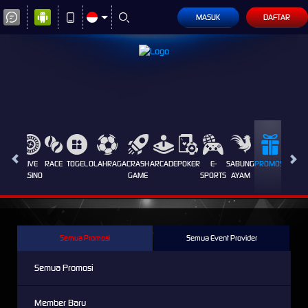
MASUK
DAFTAR
SLOTS
LIVE
RACE
TOGEL
OLAHRAGA
CRASH
ARCADE
POKER
E-
SABUNG
PROMOSI
CASINO
GAME
SPORTS
AYAM
Semua Promosi
Semua Event Provider
Semua Promosi
Member Baru