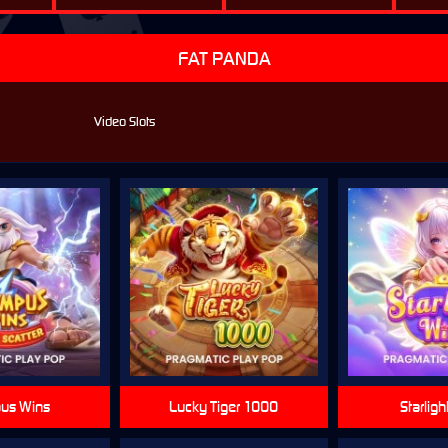
FAT PANDA
Video Slots
us Wins
Lucky Tiger 1000
Starligh