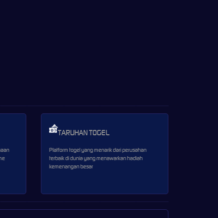
TARUHAN TOGEL
haan
Platform togel yang menarik dari perusahan
ame
terbaik di dunia yang menawarkan hadiah
kemenangan besar