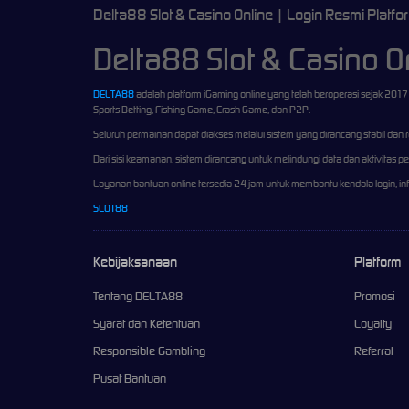
Delta88 Slot & Casino Online | Login Resmi Platf
Delta88 Slot & Casino O
DELTA88
adalah platform iGaming online yang telah beroperasi sejak 2017
Sports Betting, Fishing Game, Crash Game, dan P2P.
Seluruh permainan dapat diakses melalui sistem yang dirancang stabil dan
Dari sisi keamanan, sistem dirancang untuk melindungi data dan aktivitas
Layanan bantuan online tersedia 24 jam untuk membantu kendala login, inf
SLOT88
Kebijaksanaan
Platform
Tentang DELTA88
Promosi
Syarat dan Ketentuan
Loyalty
Responsible Gambling
Referral
Pusat Bantuan