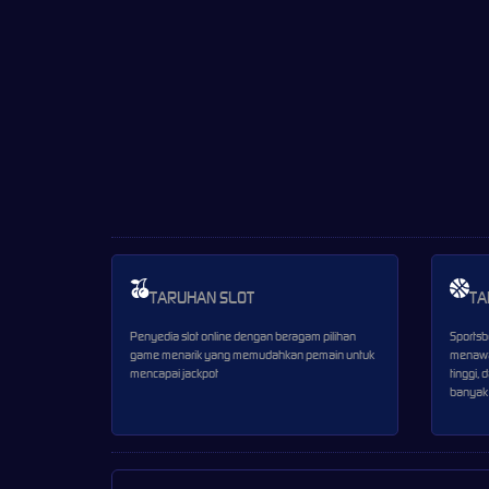
TARUHAN SLOT
TA
Penyedia slot online dengan beragam pilihan
Sportsb
game menarik yang memudahkan pemain untuk
menawar
mencapai jackpot
tinggi,
banyak 