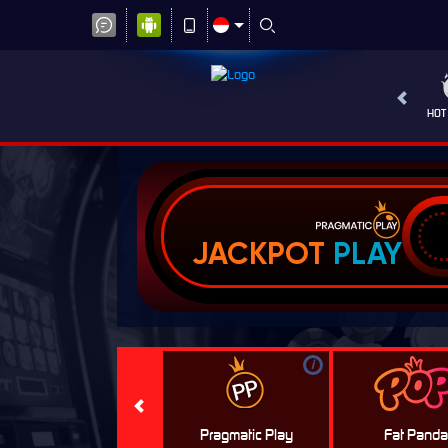
HOT
JACKPOT
PLAY
i
Pragmatic Play
Fat Pand