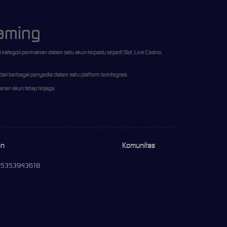
Gaming
ategori permainan dalam satu akun terpadu seperti Slot, Live Casino,
ri berbagai penyedia dalam satu platform terintegrasi.
nan akun tetap terjaga.
an
Komunitas
85353943618