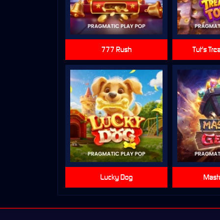
777 Rush
Tut's Tr
Lucky Dog
Mast