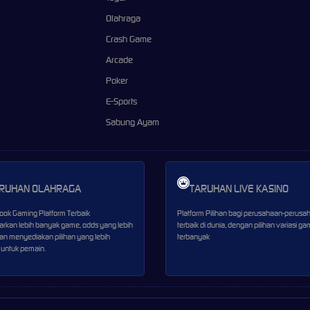
Olahraga
Crash Game
Arcade
Poker
E-Sports
Sabung Ayam
RUHAN OLAHRAGA
TARUHAN LIVE KASINO
ook Gaming Platform Terbaik
Platform Pilihan bagi perusahaan-perusa
kan lebih banyak game, odds yang lebih
terbaik di dunia, dengan pilihan variasi g
 dan menyediakan pilihan yang lebih
terbanyak
untuk pemain.