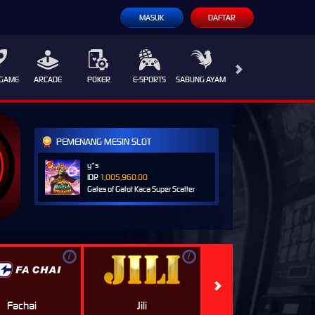
MASUK
DAFTAR
 GAME
ARCADE
POKER
E-SPORTS
SABUNG AYAM
PROMOSI
PEMENANG MESIN SLOT
y*s
IDR
1,005,960.00
Gates of Gatot Kaca Super Scatter
u****8
IDR
849,600.00
Mahjong Ways 2
i
i
i
mat****n
IDR
832,500.00
No Limit City
Mahjong Wins 3 – Black Scatter
Fachai
Jili
p****3