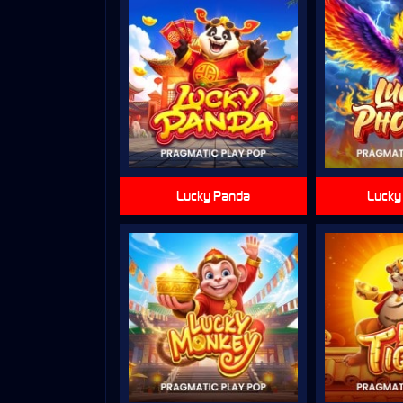
Lucky Panda
Lucky