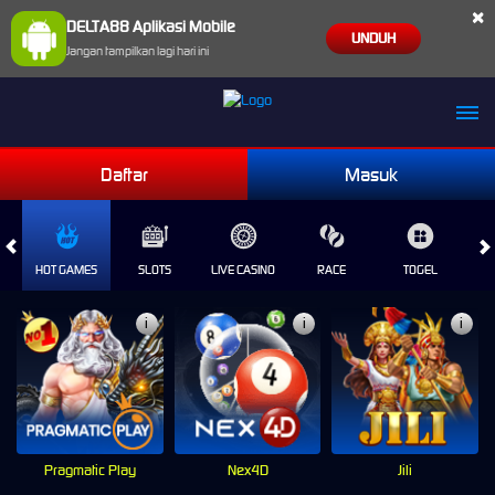
×
DELTA88 Aplikasi Mobile
UNDUH
Jangan tampilkan lagi hari ini
Daftar
Masuk
HOT GAMES
SLOTS
LIVE CASINO
RACE
TOGEL
OL
i
i
i
Pragmatic Play
Nex4D
Jili