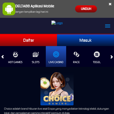
×
DELTA88 Aplikasi Mobile
UNDUH
Jangan tampilkan lagi hari ini
Daftar
Masuk
HOT GAMES
SLOTS
LIVE CASINO
RACE
TOGEL
OL
Choice adalah brand hiburan live asal Eropa yang menyediakan teknologi stabil, dukungan
lokal, dan pengalaman gaming interaktif premium di Asia.