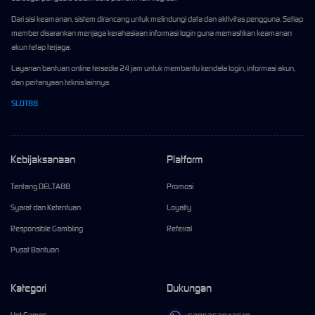
Dari sisi keamanan, sistem dirancang untuk melindungi data dan aktivitas pengguna. Setiap
member disarankan menjaga kerahasiaan informasi login guna memastikan keamanan
akun tetap terjaga.
Layanan bantuan online tersedia 24 jam untuk membantu kendala login, informasi akun,
dan pertanyaan teknis lainnya.
SLOT88
Kebijaksanaan
Platform
Tentang DELTA88
Promosi
Syarat dan Ketentuan
Loyalty
Responsible Gambling
Referral
Pusat Bantuan
Kategori
Dukungan