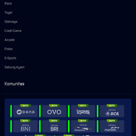
Race
Togel
Olahraga
Crash Game
Arcade
Poker
E-Sports
Sabung Ayam
Komunitas