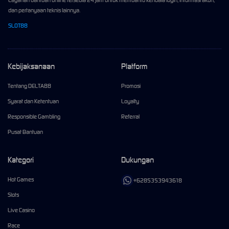
Layanan bantuan online tersedia 24 jam untuk membantu kendala login, informasi akun,
dan pertanyaan teknis lainnya.
SLOT88
Kebijaksanaan
Platform
Tentang DELTA88
Promosi
Syarat dan Ketentuan
Loyalty
Responsible Gambling
Referral
Pusat Bantuan
Kategori
Dukungan
Hot Games
+6285353943618
Slots
Live Casino
Race