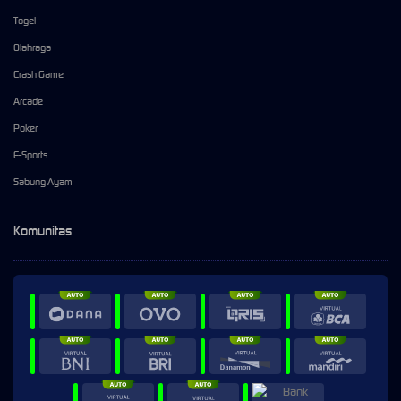
Togel
Olahraga
Crash Game
Arcade
Poker
E-Sports
Sabung Ayam
Komunitas