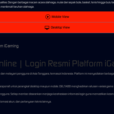
as. Dengan berbagai macam acara olahraga, mulai dari sepak bola, basket, tenis hingga bulu tan
enikmati taruhan olahraga.
Mobile View
Desktop View
orm iGaming
nline | Login Resmi Platform i
 dan melayani pengguna di Asia Tenggara, termasuk Indonesia. Platform ini menyediakan berbagai 
 responsif untuk perangkat desktop maupun mobile. DELTA88 menghadirkan ratusan variasi game da
s pengguna. Setiap member disarankan menjaga kerahasiaan informasi login guna memastikan keama
ormasi akun, dan pertanyaan teknis lainnya.