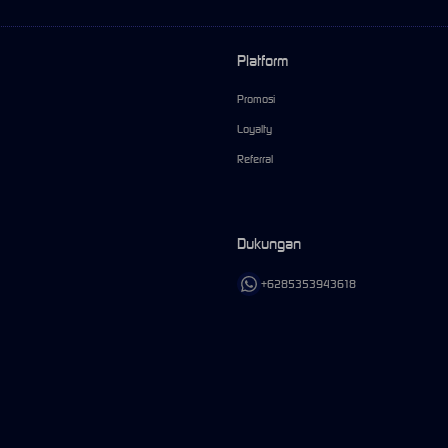
Platform
Promosi
Loyalty
Referral
Dukungan
+6285353943618