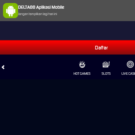
DELTA88 Aplikasi Mobile
Jangan tampilkan lagi hari ini
Daftar
HOT GAMES
SLOTS
LIVE CAS