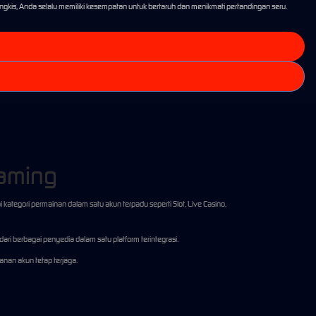
gkis, Anda selalu memiliki kesempatan untuk bertaruh dan menikmati pertandingan seru.
Gaming
kategori permainan dalam satu akun terpadu seperti Slot, Live Casino,
ri berbagai penyedia dalam satu platform terintegrasi.
nan akun tetap terjaga.