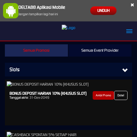
×
DELTA88 Aplikasi Mobile
UNDUH
Jangan tampilkan lagi hari ini
Semua Promosi
Semua Event Provider
Slots
BONUS DEPOSIT HARIAN 10% (KHUSUS SLOT)
Ambil Promo
Detail
Tanggal akhir:
31-Des-2049