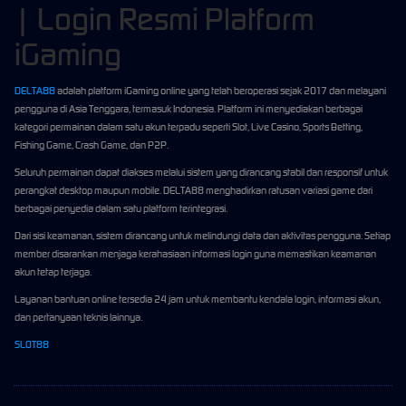
| Login Resmi Platform
iGaming
DELTA88
adalah platform iGaming online yang telah beroperasi sejak 2017 dan melayani
pengguna di Asia Tenggara, termasuk Indonesia. Platform ini menyediakan berbagai
kategori permainan dalam satu akun terpadu seperti Slot, Live Casino, Sports Betting,
Fishing Game, Crash Game, dan P2P.
Seluruh permainan dapat diakses melalui sistem yang dirancang stabil dan responsif untuk
perangkat desktop maupun mobile. DELTA88 menghadirkan ratusan variasi game dari
berbagai penyedia dalam satu platform terintegrasi.
Dari sisi keamanan, sistem dirancang untuk melindungi data dan aktivitas pengguna. Setiap
member disarankan menjaga kerahasiaan informasi login guna memastikan keamanan
akun tetap terjaga.
Layanan bantuan online tersedia 24 jam untuk membantu kendala login, informasi akun,
dan pertanyaan teknis lainnya.
SLOT88